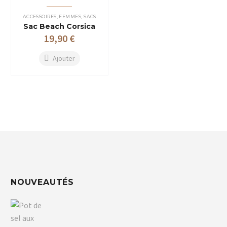
plusieurs
variations.
Les
ACCESSOIRES
,
FEMMES
,
SACS
options
Sac Beach Corsica
peuvent
19,90
€
être
choisies
sur
Ajouter
la
page
du
produit
NOUVEAUTÉS