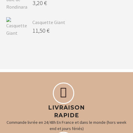
3,20
€
Casquette Giant
11,50
€


LIVRAISON
RAPIDE
Commande livrée en 24/48h En France et dans le monde (hors week
end et jours fériés)