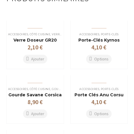
ACCESSOIRES
,
CÔTÉ CUISINE
,
VERRES PLASTIQUES
ACCESSOIRES
,
PORTE-CLÉS
Verre Doseur GR20
Porte-Clés Kyrnos
2,10
€
4,10
€
Ajouter
Options
Ce
produit
a
plusieurs
variations.
Les
ACCESSOIRES
,
CÔTÉ CUISINE
,
GOURDES
ACCESSOIRES
,
PORTE-CLÉS
options
Gourde Savane Corsica
Porte Clés Anu Corsu
peuvent
8,90
€
4,10
€
être
choisies
sur
Ajouter
Options
la
Ce
page
produit
du
a
produit