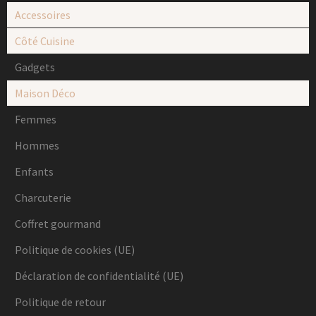
Accessoires
Côté Cuisine
Gadgets
Maison Déco
Femmes
Hommes
Enfants
Charcuterie
Coffret gourmand
Politique de cookies (UE)
Déclaration de confidentialité (UE)
Politique de retour