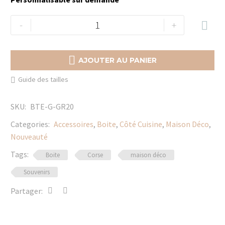
quantité
-
+

de
Boite
souvenirs

AJOUTER AU PANIER
GR20
Guide des tailles
SKU:
BTE-G-GR20
Categories:
Accessoires
,
Boite
,
Côté Cuisine
,
Maison Déco
,
Nouveauté
Tags:
Boite
Corse
maison déco
Souvenirs
Partager: