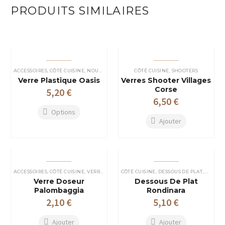
PRODUITS SIMILAIRES
ACCESSOIRES
,
CÔTÉ CUISINE
,
NOUVEAUTÉ
,
VERRES PLASTIQUES
CÔTÉ CUISINE
,
SHOOTERS
Verre Plastique Oasis
Verres Shooter Villages
Corse
5,20
€
6,50
€
Options
Ajouter
Ce
produit
a
plusieurs
variations.
Les
options
ACCESSOIRES
,
CÔTÉ CUISINE
,
VERRES PLASTIQUES
CÔTÉ CUISINE
,
DESSOUS DE PLAT
,
MAISON
peuvent
Verre Doseur
Dessous De Plat
être
Palombaggia
Rondinara
choisies
2,10
€
5,10
€
sur
la
page
Ajouter
Ajouter