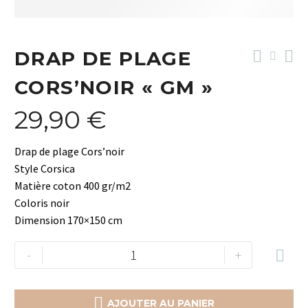
DRAP DE PLAGE
CORS’NOIR « GM »
29,90
€
Drap de plage Cors’noir
Style Corsica
Matière coton 400 gr/m2
Coloris noir
Dimension 170×150 cm
quantité
-
+

de
Drap
de

AJOUTER AU PANIER