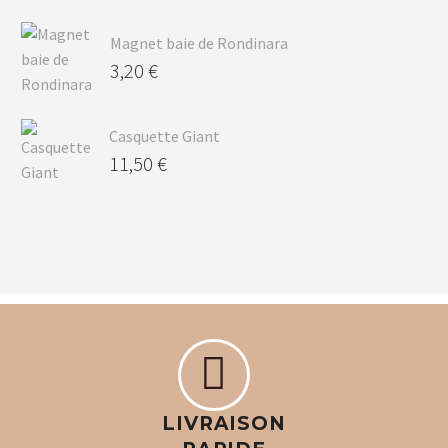
Magnet baie de Rondinara
3,20
€
Casquette Giant
11,50
€


LIVRAISON