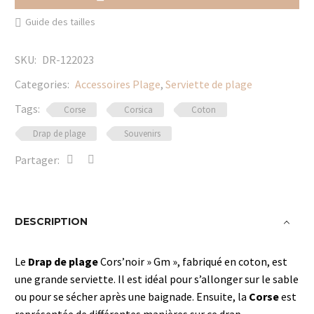
plage
Guide des tailles
Cors'noir
"Gm"
SKU:
DR-122023
Categories:
Accessoires Plage
,
Serviette de plage
Tags:
Corse
Corsica
Coton
Drap de plage
Souvenirs
Partager:
DESCRIPTION
Le
Drap de plage
Cors’noir » Gm », fabriqué en coton, est
une grande serviette. Il est idéal pour s’allonger sur le sable
ou pour se sécher après une baignade. Ensuite, la
Corse
est
représentée de différentes manières sur ce drap.