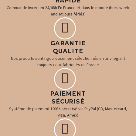
RAPIDE
Commande livrée en 24/48h En France et dans le monde (hors week
end et jours fériés)


GARANTIE
QUALITÉ
Nos produits sont rigoureusement sélectionnés en privilégiant
toujours ceux fabriqués en France


PAIEMENT
SÉCURISÉ
Système de paiement 100% sécurisé via PayPal (CB, Mastercard,
Visa, Amex)

