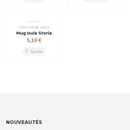
du
produit
CÔTÉ CUISINE
,
MUGS
Mug Isula Storia
5,10
€
Ajouter
NOUVEAUTÉS