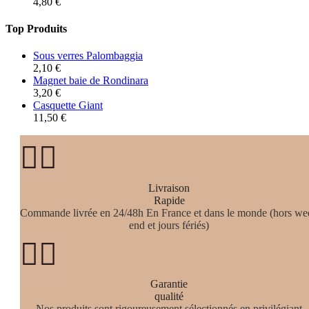
4,80
€
Top Produits
Sous verres Palombaggia
2,10
€
Magnet baie de Rondinara
3,20
€
Casquette Giant
11,50
€


Livraison
Rapide
Commande livrée en 24/48h En France et dans le monde (hors we
end et jours fériés)


Garantie
qualité
Nos produits sont rigoureusement sélectionnés en privilégiant