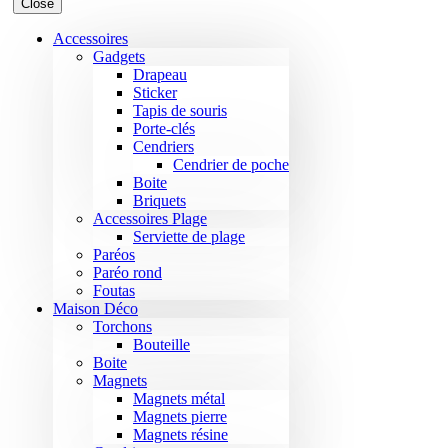
Close
Accessoires
Gadgets
Drapeau
Sticker
Tapis de souris
Porte-clés
Cendriers
Cendrier de poche
Boite
Briquets
Accessoires Plage
Serviette de plage
Paréos
Paréo rond
Foutas
Maison Déco
Torchons
Bouteille
Boite
Magnets
Magnets métal
Magnets pierre
Magnets résine