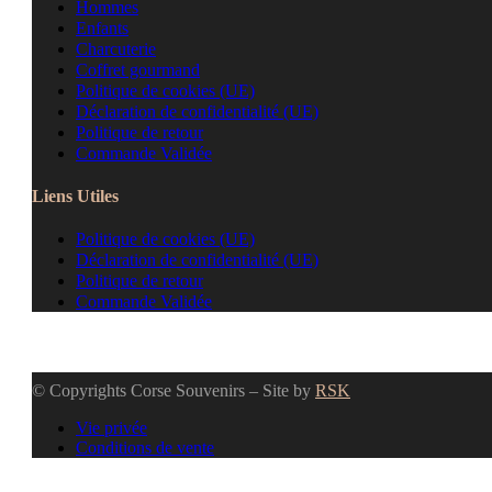
Hommes
Enfants
Charcuterie
Coffret gourmand
Politique de cookies (UE)
Déclaration de confidentialité (UE)
Politique de retour
Commande Validée
Liens Utiles
Politique de cookies (UE)
Déclaration de confidentialité (UE)
Politique de retour
Commande Validée
© Copyrights Corse Souvenirs – Site by
RSK
Vie privée
Conditions de vente