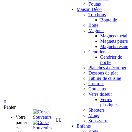
Foutas
Maison Déco
Torchons
Bouteille
Boite
Magnets
Magnets métal
Magnets pierre
Magnets résine
Cendriers
Cendrier de
poche
Planches à découper
Dessous de plat
Tablier de cuisine
Gourdes
Couteaux
Verre doseur
Verres
0
plastiques
Panier
Shooters
Mugs
Votre


Sous-verre
panier
Enfants
est
Boite