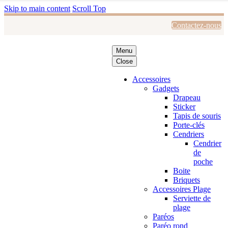
Skip to main content
Scroll Top
Contactez-nous
Menu
Close
Accessoires
Gadgets
Drapeau
Sticker
Tapis de souris
Porte-clés
Cendriers
Cendrier
de
poche
Boite
Briquets
Accessoires Plage
Serviette de
plage
Paréos
Paréo rond