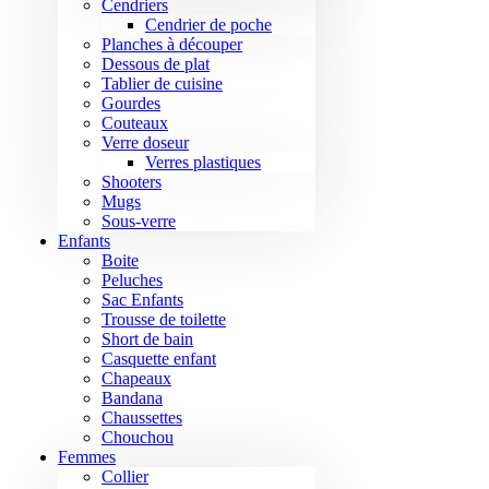
Cendriers
Cendrier de poche
Planches à découper
Dessous de plat
Tablier de cuisine
Gourdes
Couteaux
Verre doseur
Verres plastiques
Shooters
Mugs
Sous-verre
Enfants
Boite
Peluches
Sac Enfants
Trousse de toilette
Short de bain
Casquette enfant
Chapeaux
Bandana
Chaussettes
Chouchou
Femmes
Collier