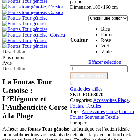
parme
Dimension 100×160 cm
Bleu
Parme
Couleur
Rose
Vert
Violet
Description
Plus d'infos
Effacer selection
Avis
quantité
Description
de

Ajouter au panier
Foutas
La Foutas Tour

Tour
Génoise :
Guide des tailles
génoise
SKU:
FO-68070
L’Élégance et
Categories:
Accessoires Plage
,
l’Authenticité Corse
Foutas
,
Textiles
Tags:
Accessoires
Corse
Corsica
à la Plage
Foutas
Souvenirs
Textile
Partager:
Acheter une
foutas Tour génoise
authentique est l’action idéale
pour sublimer tous vos instants de détente à la plage, au bord de la