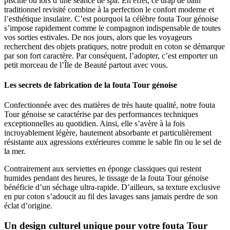
piscine ou lors d’une séance de spa. En effet, ce drap de bain
traditionnel revisité combine à la perfection le confort moderne et
l’esthétique insulaire. C’est pourquoi la célèbre fouta Tour génoise
s’impose rapidement comme le compagnon indispensable de toutes
vos sorties estivales. De nos jours, alors que les voyageurs
recherchent des objets pratiques, notre produit en coton se démarque
par son fort caractère. Par conséquent, l’adopter, c’est emporter un
petit morceau de l’Île de Beauté partout avec vous.
Les secrets de fabrication de la fouta Tour génoise
Confectionnée avec des matières de très haute qualité, notre fouta
Tour génoise se caractérise par des performances techniques
exceptionnelles au quotidien. Ainsi, elle s’avère à la fois
incroyablement légère, hautement absorbante et particulièrement
résistante aux agressions extérieures comme le sable fin ou le sel de
la mer.
Contrairement aux serviettes en éponge classiques qui restent
humides pendant des heures, le tissage de la fouta Tour génoise
bénéficie d’un séchage ultra-rapide. D’ailleurs, sa texture exclusive
en pur coton s’adoucit au fil des lavages sans jamais perdre de son
éclat d’origine.
Un design culturel unique pour votre fouta Tour