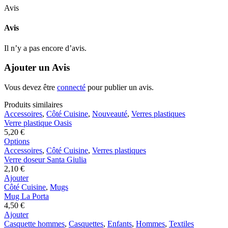
Avis
Avis
Il n’y a pas encore d’avis.
Ajouter un Avis
Vous devez être
connecté
pour publier un avis.
Produits similaires
Verre
Accessoires
,
Côté Cuisine
,
Nouveauté
,
Verres plastiques
plastique
Verre plastique Oasis
Oasis
5,20
€
Ce
Options
Verre
produit
Accessoires
,
Côté Cuisine
,
Verres plastiques
doseur
a
Verre doseur Santa Giulia
Santa
plusieurs
2,10
€
Giulia
variations.
Ajouter
Mug
Les
Côté Cuisine
,
Mugs
La
options
Mug La Porta
Porta
peuvent
4,50
€
être
Ajouter
Casquette
choisies
Casquette hommes
,
Casquettes
,
Enfants
,
Hommes
,
Textiles