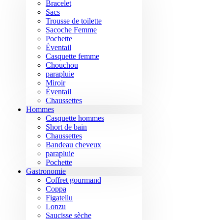
Bracelet
Sacs
Trousse de toilette
Sacoche Femme
Pochette
Éventail
Casquette femme
Chouchou
parapluie
Miroir
Éventail
Chaussettes
Hommes
Casquette hommes
Short de bain
Chaussettes
Bandeau cheveux
parapluie
Pochette
Gastronomie
Coffret gourmand
Coppa
Figatellu
Lonzu
Saucisse sèche