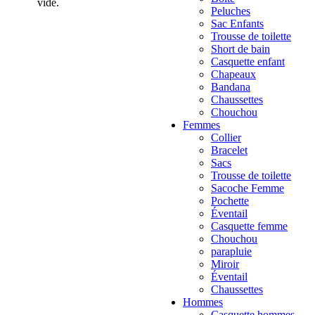
vide.
Peluches
Sac Enfants
Trousse de toilette
Short de bain
Casquette enfant
Chapeaux
Bandana
Chaussettes
Chouchou
Femmes
Collier
Bracelet
Sacs
Trousse de toilette
Sacoche Femme
Pochette
Éventail
Casquette femme
Chouchou
parapluie
Miroir
Éventail
Chaussettes
Hommes
Casquette hommes