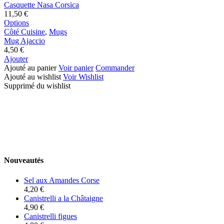
Nasa
sur
Casquette Nasa Corsica
Corsica
la
11,50
€
page
Ce
Options
Mug
du
produit
Côté Cuisine
,
Mugs
Ajaccio
produit
a
Mug Ajaccio
plusieurs
4,50
€
variations.
Ajouter
Les
Ajouté au panier
Voir panier
Commander
options
Ajouté au wishlist
Voir Wishlist
peuvent
Supprimé du wishlist
être
choisies
sur
la
page
du
produit
Nouveautés
Sel aux Amandes Corse
4,20
€
Canistrelli a la Châtaigne
4,90
€
Canistrelli figues