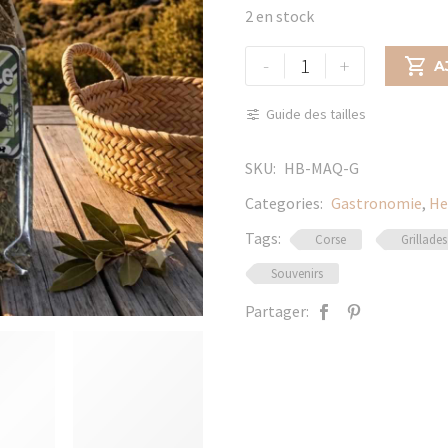
2 en stock
quantité
-
+

A
de
Herbes
Guide des tailles
du
Maquis
SKU:
HB-MAQ-G
grillades
Categories:
Gastronomie
,
He
Tags:
Corse
Grillades
Souvenirs
Partager: