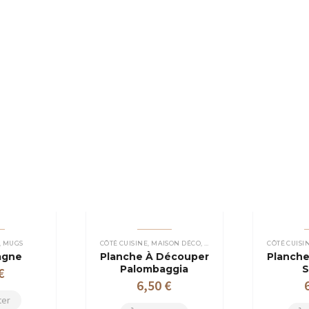
,
MUGS
CÔTÉ CUISINE
,
MAISON DÉCO
,
PLANCHES À DÉCOUPER
CÔTÉ CUISI
agne
Planche À Découper
Planch
Palombaggia
S
€
6,50
€
ter