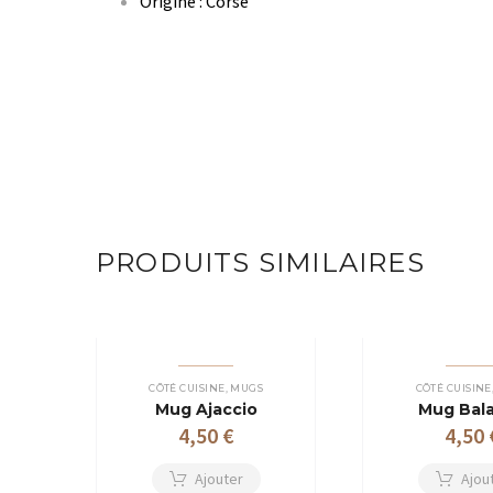
Origine : Corse
PRODUITS SIMILAIRES
CÔTÉ CUISINE
,
MUGS
CÔTÉ CUISINE
Mug Ajaccio
Mug Bal
4,50
€
4,50
Ajouter
Ajou