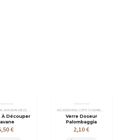
NE
,
MAISON DÉCO
,
PLANCHES À DÉCOUPER
ACCESSOIRES
,
CÔTÉ CUISINE
,
VERRES PLASTIQUES
e À Découper
Verre Doseur
avane
Palombaggia
6,50
€
2,10
€