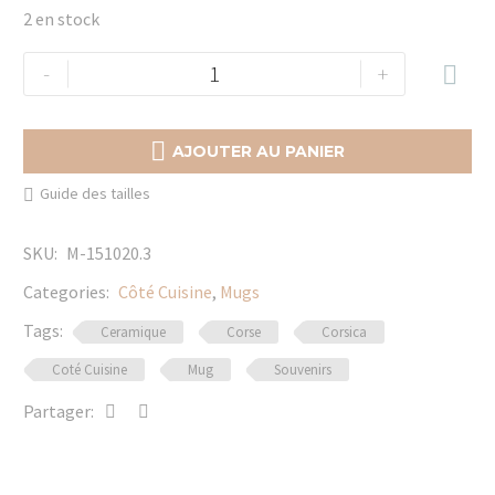
2 en stock
quantité
-
+

de
Mug
Fleur

AJOUTER AU PANIER
de
Guide des tailles
Corse
SKU:
M-151020.3
Categories:
Côté Cuisine
,
Mugs
Tags:
Ceramique
Corse
Corsica
Coté Cuisine
Mug
Souvenirs
Partager: