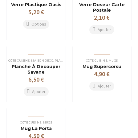
Verre Plastique Oasis
Verre Doseur Carte
Postale
5,20
€
2,10
€
Options
Ajouter
Ce
produit
a
plusieurs
variations.
Les
options
CÔTÉ CUISINE
,
MAISON DÉCO
,
PLANCHES À DÉCOUPER
CÔTÉ CUISINE
,
MUGS
peuvent
Planche À Découper
Mug Supercorsu
être
Savane
4,90
€
choisies
6,50
€
sur
la
Ajouter
page
Ajouter
du
produit
CÔTÉ CUISINE
,
MUGS
Mug La Porta
4,50
€