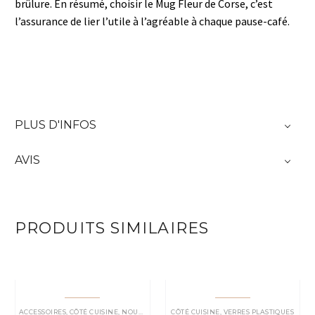
brûlure. En résumé, choisir le Mug Fleur de Corse, c’est
l’assurance de lier l’utile à l’agréable à chaque pause-café.
PLUS D'INFOS
AVIS
PRODUITS SIMILAIRES
ACCESSOIRES
,
CÔTÉ CUISINE
,
NOUVEAUTÉ
,
VERRES PLASTIQUES
CÔTÉ CUISINE
,
VERRES PLASTIQUES