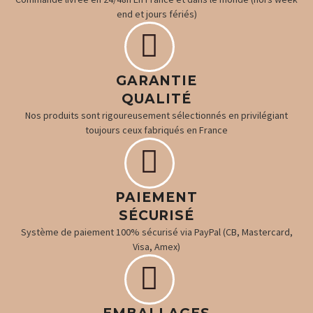
end et jours fériés)


GARANTIE
QUALITÉ
Nos produits sont rigoureusement sélectionnés en privilégiant
toujours ceux fabriqués en France


PAIEMENT
SÉCURISÉ
Système de paiement 100% sécurisé via PayPal (CB, Mastercard,
Visa, Amex)

