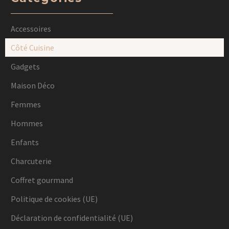
Accessoires
Côté Cuisine
Gadgets
Maison Déco
Femmes
Hommes
Enfants
Charcuterie
Coffret gourmand
Politique de cookies (UE)
Déclaration de confidentialité (UE)