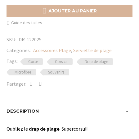
Drap
de

AJOUTER AU PANIER
plage
Guide des tailles
Supercorsu
SKU:
DR-122025
Categories:
Accessoires Plage
,
Serviette de plage
Tags:
Corse
Corsica
Drap de plage
Microfibre
Souvenirs
Partager:
DESCRIPTION
Oubliez le
drap de plage
Supercorsu!!