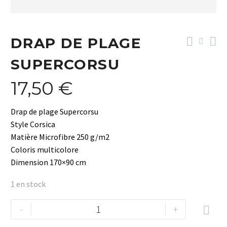
DRAP DE PLAGE
SUPERCORSU
17,50
€
Drap de plage Supercorsu
Style Corsica
Matière Microfibre 250 g/m2
Coloris multicolore
Dimension 170×90 cm
1 en stock
quantité
-
+

de