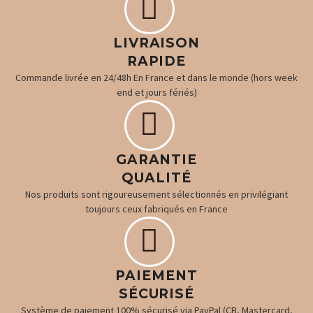


LIVRAISON
RAPIDE
Commande livrée en 24/48h En France et dans le monde (hors week
end et jours fériés)


GARANTIE
QUALITÉ
Nos produits sont rigoureusement sélectionnés en privilégiant
toujours ceux fabriqués en France


PAIEMENT
SÉCURISÉ
Système de paiement 100% sécurisé via PayPal (CB, Mastercard,