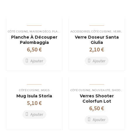
CÔTÉ CUISINE
,
MAISON DÉCO
,
PLANCHES À DÉCOUPER
ACCESSOIRES
,
CÔTÉ CUISINE
,
VERRES PLASTIQUES
Planche À Découper
Verre Doseur Santa
Palombaggia
Giulia
6,50
€
2,10
€
Ajouter
Ajouter
CÔTÉ CUISINE
,
MUGS
CÔTÉ CUISINE
,
NOUVEAUTÉ
,
SHOOTERS
Mug Isula Storia
Verres Shooter
Colorfun Lot
5,10
€
6,50
€
Ajouter
Ajouter