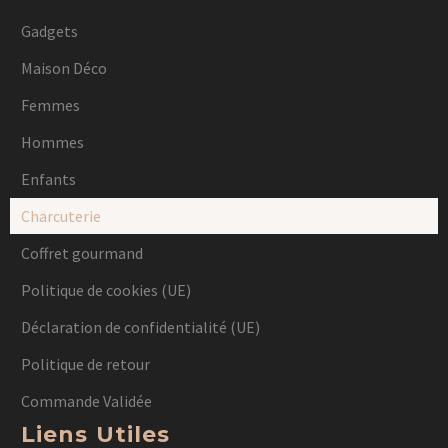
Gadgets
Maison Déco
Femmes
Hommes
Enfants
Charcuterie
Coffret gourmand
Politique de cookies (UE)
Déclaration de confidentialité (UE)
Politique de retour
Commande Validée
Liens Utiles