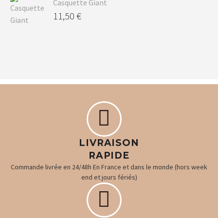
Casquette Giant
11,50
€


LIVRAISON
RAPIDE
Commande livrée en 24/48h En France et dans le monde (hors week
end et jours fériés)

