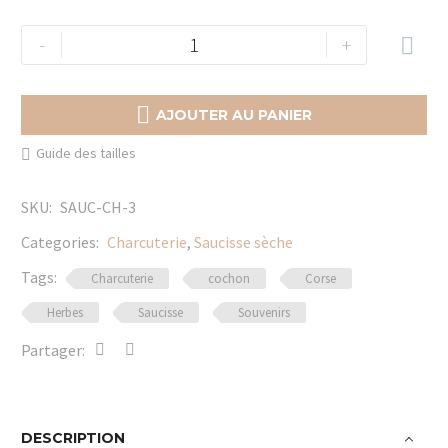
quantité
-
+

de
Saucisse
sèche

AJOUTER AU PANIER
aux
Guide des tailles
herbes
SKU:
SAUC-CH-3
Categories:
Charcuterie
,
Saucisse sèche
Tags:
Charcuterie
cochon
Corse
Herbes
Saucisse
Souvenirs
Partager:
DESCRIPTION