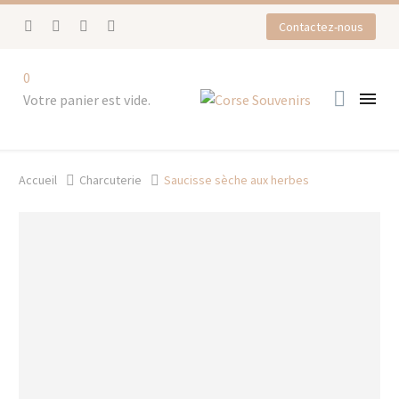
Contactez-nous
0


Votre panier est vide.
Accueil
Charcuterie
Saucisse sèche aux herbes