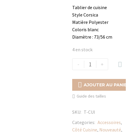
Tablier de cuisine
Style Corsica
Matière Polyester
Coloris blanc
Diamètre : 73/56 cm
4 en stock
quantité
-
+

de
Tablier
de

AJOUTER AU PANIER
cuisine
Guide des tailles
Corsica
SKU:
T-CUI
Categories:
Accessoires
,
Côté Cuisine
,
Nouveauté
,