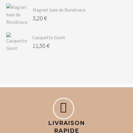
Magnet baie de Rondinara
3,20
€
Casquette Giant
11,50
€


LIVRAISON
RAPIDE