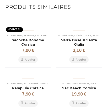
PRODUITS SIMILAIRES
NOUVEAU
ACCESSOIRES
,
FEMMES
,
SACOCHE
,
SACOCHE FEMME
ACCESSOIRES
,
TROUSSE DE TOILETTE
,
CÔTÉ CUISINE
,
VERRES PLASTIQUES
Sacoche Bohème
Verre Doseur Santa
Corsica
Giulia
7,90
€
2,10
€
Ajouter
Ajouter
ACCESSOIRES
,
NOUVEAUTÉ
,
PARAPLUIE
ACCESSOIRES
,
FEMMES
,
SACS
Parapluie Corsica
Sac Beach Corsica
7,90
€
19,90
€
Ajouter
Ajouter