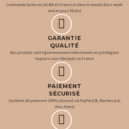
Commande livrée en 24/48h En France et dans le monde (hors week
end et jours fériés)


GARANTIE
QUALITÉ
Nos produits sont rigoureusement sélectionnés en privilégiant
toujours ceux fabriqués en France


PAIEMENT
SÉCURISÉ
Système de paiement 100% sécurisé via PayPal (CB, Mastercard,
Visa, Amex)

